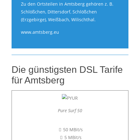
Zu den Ortsteilen in Amtsberg gehören z. B.
Schlößchen, Dittersdorf, Schlößchen
(Erzgebirge), Weißbach, Wilischthal.
www.amtsberg.eu
Die günstigsten DSL Tarife
für Amtsberg
Pure Surf 50
50 MBit/s
5 MBit/s