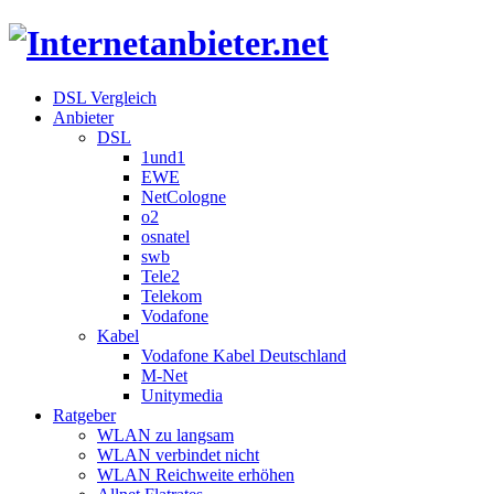
DSL Vergleich
Anbieter
DSL
1und1
EWE
NetCologne
o2
osnatel
swb
Tele2
Telekom
Vodafone
Kabel
Vodafone Kabel Deutschland
M-Net
Unitymedia
Ratgeber
WLAN zu langsam
WLAN verbindet nicht
WLAN Reichweite erhöhen