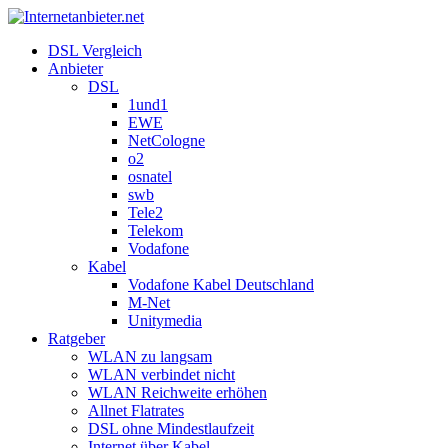
DSL Vergleich
Anbieter
DSL
1und1
EWE
NetCologne
o2
osnatel
swb
Tele2
Telekom
Vodafone
Kabel
Vodafone Kabel Deutschland
M-Net
Unitymedia
Ratgeber
WLAN zu langsam
WLAN verbindet nicht
WLAN Reichweite erhöhen
Allnet Flatrates
DSL ohne Mindestlaufzeit
Internet über Kabel