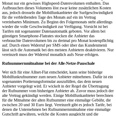
Monat nur ein gewisses Highspeed-Datenvolumen enthalten. Das
Aufbrauchen dieses Volumens löst zwar keine zusätzlichen Kosten
aus, jedoch drosseln die Mobilfunkanbieter die Surfgeschwindigkeit
für die verbleibenden Tage des Monats auf ein im Vertrag
vereinbartes Minimum. Zu Beginn des Folgemonats steht allerdings
wieder die volle Geschwindigkeit zur Verfügung. Vorsicht ist bei
Tarifen mit sogenannter Datenautomatik geboten. Vor allem bei
günstigen Smartphone-Flatrates stocken die Anbieter das
verbrauchte Datenvolumen bis zu dreimal pro Monat kostenpflichtig
auf. Durch einen Widerruf per SMS oder über das Kundenmenü
lässt sich die Automatik bei den meisten Anbietern deaktivieren. Nur
vereinzelt muss der Widerruf monatlich aufs Neue erfolgen.
Rufnummernmitnahme bei der Alle-Netze-Pauschale
Wer sich für eine Allnet-Flat entscheidet, kann seine bisherige
Mobilfunkrufnummer zum neuen Anbieter mitnehmen. Dafür ist ein
sogenanntes Portierungsformular auszufüllen, das dem neuen
Anbieter vorgelegt wird. Er wickelt in der Regel die Übertragung
der Rufnummer vom bisherigen Anbieter ab. Zuvor muss jedoch der
alte Vertrag gekündigt werden. Einige Mobilfunkanbieter berechnen
für die Mitnahme der alten Rufnummer eine einmalige Gebühr, die
zwischen 20 und 30 Euro liegt. Vereinzelt gibt es jedoch Tarife, bei
denen die Unternehmen bei Rufnummernmitnahme eine einmalige
Gutschrift gewähren, welche die Kosten ausgleicht und die