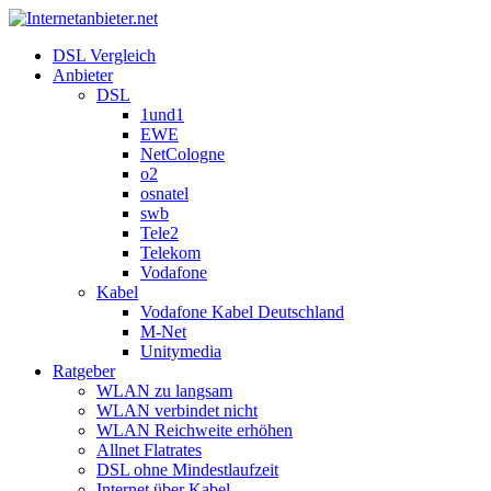
DSL Vergleich
Anbieter
DSL
1und1
EWE
NetCologne
o2
osnatel
swb
Tele2
Telekom
Vodafone
Kabel
Vodafone Kabel Deutschland
M-Net
Unitymedia
Ratgeber
WLAN zu langsam
WLAN verbindet nicht
WLAN Reichweite erhöhen
Allnet Flatrates
DSL ohne Mindestlaufzeit
Internet über Kabel