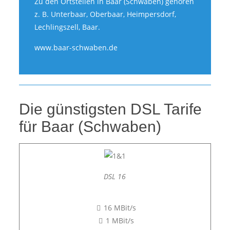
Zu den Ortsteilen in Baar (Schwaben) gehören
z. B. Unterbaar, Oberbaar, Heimpersdorf,
Lechlingszell, Baar.
www.baar-schwaben.de
Die günstigsten DSL Tarife
für Baar (Schwaben)
DSL 16
16 MBit/s
1 MBit/s