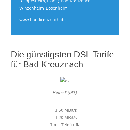
B. Ippesheim, Planig, Bad Kreuznach,
Winzenheim, Bosenheim.
www.bad-kreuznach.de
Die günstigsten DSL Tarife
für Bad Kreuznach
Home S (DSL)
50 MBit/s
20 MBit/s
mit Telefonflat