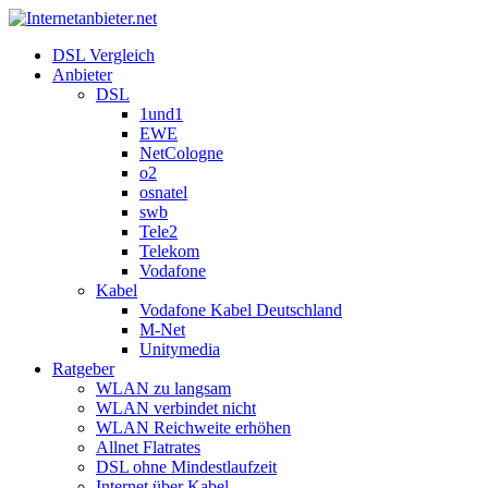
DSL Vergleich
Anbieter
DSL
1und1
EWE
NetCologne
o2
osnatel
swb
Tele2
Telekom
Vodafone
Kabel
Vodafone Kabel Deutschland
M-Net
Unitymedia
Ratgeber
WLAN zu langsam
WLAN verbindet nicht
WLAN Reichweite erhöhen
Allnet Flatrates
DSL ohne Mindestlaufzeit
Internet über Kabel