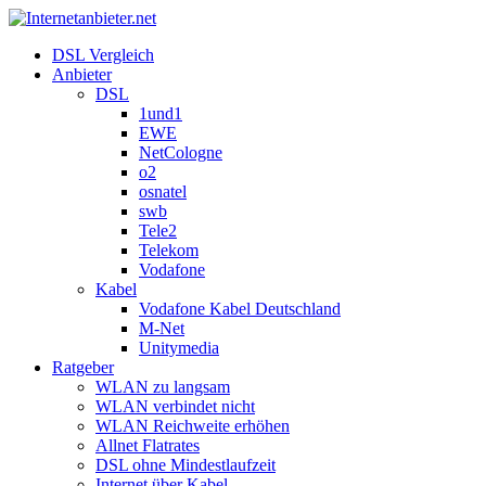
DSL Vergleich
Anbieter
DSL
1und1
EWE
NetCologne
o2
osnatel
swb
Tele2
Telekom
Vodafone
Kabel
Vodafone Kabel Deutschland
M-Net
Unitymedia
Ratgeber
WLAN zu langsam
WLAN verbindet nicht
WLAN Reichweite erhöhen
Allnet Flatrates
DSL ohne Mindestlaufzeit
Internet über Kabel