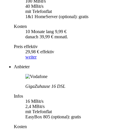
100 MBit/s
40 MBit/s
mit Telefonflat
1&1 HomeServer (optional): gratis
Kosten
10 Monate lang 9,99 €
danach 39,99 € monatl.
Preis effektiv
29,98 € effektiv
weiter
Anbieter
GigaZuhause 16 DSL
Infos
16 MBit/s
2,4 MBit/s
mit Telefonflat
EasyBox 805 (optional): gratis
Kosten