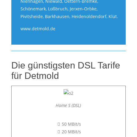
Nienhagen, Niewald, Oettern-Bremke,
Schönemark, Loßbruch, Jerxen-Orbke,
Pivitsheide, Barkhausen, Heidenoldendorf, Klüt.
www.detmold.de
Die günstigsten DSL Tarife
für Detmold
Home S (DSL)
50 MBit/s
20 MBit/s