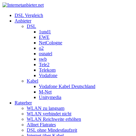
DSL Vergleich
Anbieter
DSL
1und1
EWE
NetCologne
o2
osnatel
swb
Tele2
Telekom
Vodafone
Kabel
Vodafone Kabel Deutschland
M-Net
Unitymedia
Ratgeber
WLAN zu langsam
WLAN verbindet nicht
WLAN Reichweite erhöhen
Allnet Flatrates
DSL ohne Mindestlaufzeit
Internet über Kabel