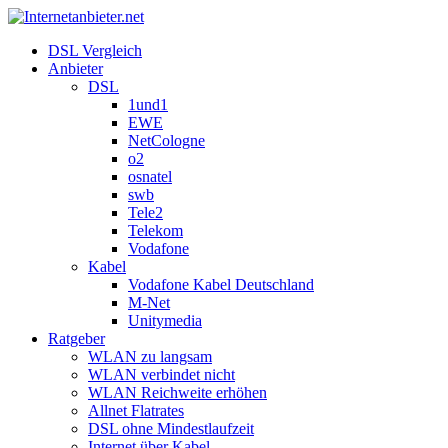
DSL Vergleich
Anbieter
DSL
1und1
EWE
NetCologne
o2
osnatel
swb
Tele2
Telekom
Vodafone
Kabel
Vodafone Kabel Deutschland
M-Net
Unitymedia
Ratgeber
WLAN zu langsam
WLAN verbindet nicht
WLAN Reichweite erhöhen
Allnet Flatrates
DSL ohne Mindestlaufzeit
Internet über Kabel