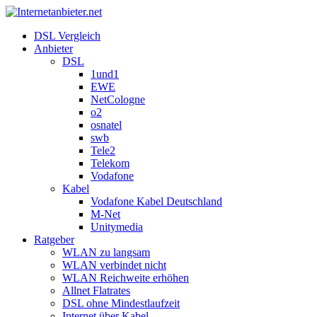
DSL Vergleich
Anbieter
DSL
1und1
EWE
NetCologne
o2
osnatel
swb
Tele2
Telekom
Vodafone
Kabel
Vodafone Kabel Deutschland
M-Net
Unitymedia
Ratgeber
WLAN zu langsam
WLAN verbindet nicht
WLAN Reichweite erhöhen
Allnet Flatrates
DSL ohne Mindestlaufzeit
Internet über Kabel