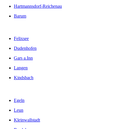
Hartmannsdorf-Reichenau
Barum
Felixsee
Dudenhofen
Gars a.Inn
Langen
Kindsbach
Egeln
Leun
Kleinwallstadt