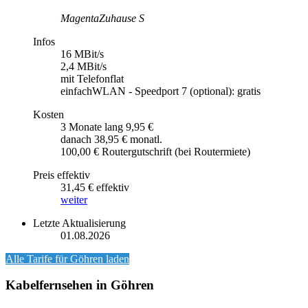
MagentaZuhause S
Infos
16 MBit/s
2,4 MBit/s
mit Telefonflat
einfachWLAN - Speedport 7 (optional): gratis
Kosten
3 Monate lang 9,95 €
danach 38,95 € monatl.
100,00 € Routergutschrift (bei Routermiete)
Preis effektiv
31,45 € effektiv
weiter
Letzte Aktualisierung
01.08.2026
Alle Tarife für
Göhren
laden
Kabelfernsehen in Göhren