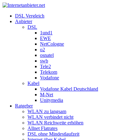
DSL Vergleich
Anbieter
DSL
1und1
EWE
NetCologne
o2
osnatel
swb
Tele2
Telekom
Vodafone
Kabel
Vodafone Kabel Deutschland
M-Net
Unitymedia
Ratgeber
WLAN zu langsam
WLAN verbindet nicht
WLAN Reichweite erhöhen
Allnet Flatrates
DSL ohne Mindestlaufzeit
Internet über Kabel