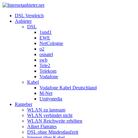
DSL Vergleich
Anbieter
DSL
1und1
EWE
NetCologne
o2
osnatel
swb
Tele2
Telekom
Vodafone
Kabel
Vodafone Kabel Deutschland
M-Net
Unitymedia
Ratgeber
WLAN zu langsam
WLAN verbindet nicht
WLAN Reichweite erhöhen
Allnet Flatrates
DSL ohne Mindestlaufzeit
Internet über Kabel