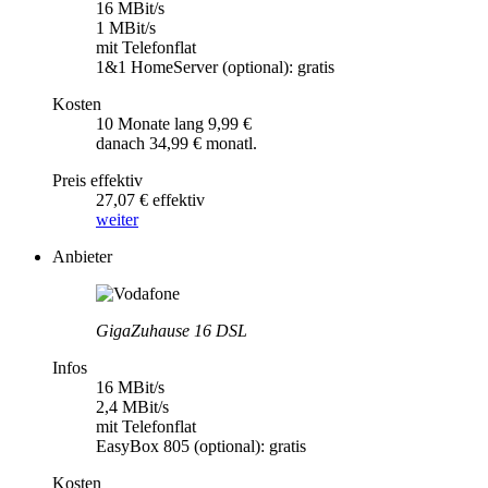
16 MBit/s
1 MBit/s
mit Telefonflat
1&1 HomeServer (optional): gratis
Kosten
10 Monate lang 9,99 €
danach 34,99 € monatl.
Preis effektiv
27,07 € effektiv
weiter
Anbieter
GigaZuhause 16 DSL
Infos
16 MBit/s
2,4 MBit/s
mit Telefonflat
EasyBox 805 (optional): gratis
Kosten