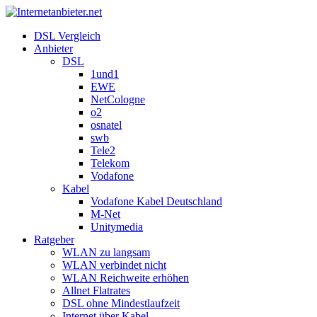
DSL Vergleich
Anbieter
DSL
1und1
EWE
NetCologne
o2
osnatel
swb
Tele2
Telekom
Vodafone
Kabel
Vodafone Kabel Deutschland
M-Net
Unitymedia
Ratgeber
WLAN zu langsam
WLAN verbindet nicht
WLAN Reichweite erhöhen
Allnet Flatrates
DSL ohne Mindestlaufzeit
Internet über Kabel