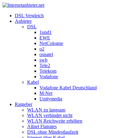
DSL Vergleich
Anbieter
DSL
1und1
EWE
NetCologne
o2
osnatel
swb
Tele2
Telekom
Vodafone
Kabel
Vodafone Kabel Deutschland
M-Net
Unitymedia
Ratgeber
WLAN zu langsam
WLAN verbindet nicht
WLAN Reichweite erhöhen
Allnet Flatrates
DSL ohne Mindestlaufzeit
Internet über Kabel