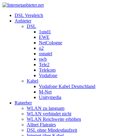
DSL Vergleich
Anbieter
DSL
1und1
EWE
NetCologne
o2
osnatel
swb
Tele2
Telekom
Vodafone
Kabel
Vodafone Kabel Deutschland
M-Net
Unitymedia
Ratgeber
WLAN zu langsam
WLAN verbindet nicht
WLAN Reichweite erhöhen
Allnet Flatrates
DSL ohne Mindestlaufzeit
Internet über Kabel