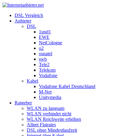
DSL Vergleich
Anbieter
DSL
1und1
EWE
NetCologne
o2
osnatel
swb
Tele2
Telekom
Vodafone
Kabel
Vodafone Kabel Deutschland
M-Net
Unitymedia
Ratgeber
WLAN zu langsam
WLAN verbindet nicht
WLAN Reichweite erhöhen
Allnet Flatrates
DSL ohne Mindestlaufzeit
Internet über Kabel