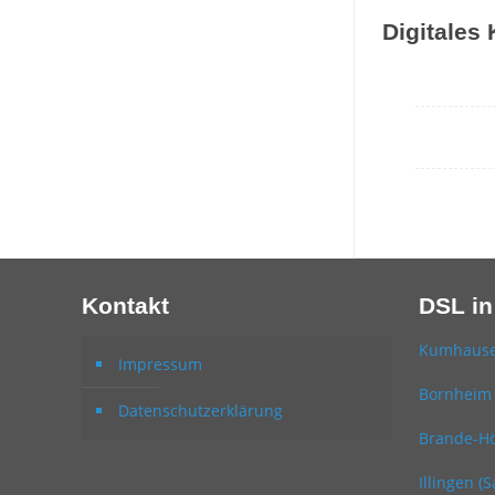
Digitales
Kontakt
DSL in
Kumhaus
Impressum
Bornheim 
Datenschutzerklärung
Brande-Hö
Illingen (S