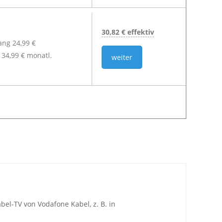
30,82 € effektiv
lang 24,99 €
34,99 € monatl.
weiter
bel-TV von Vodafone Kabel, z. B. in