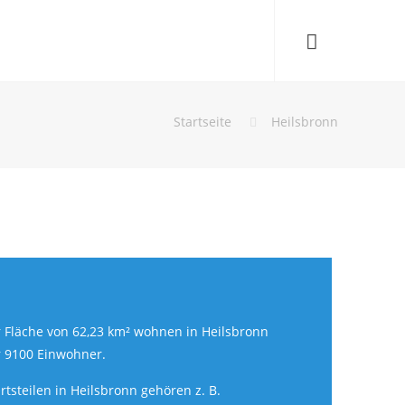
Startseite
Heilsbronn
r Fläche von 62,23 km² wohnen in Heilsbronn
 9100 Einwohner.
rtsteilen in Heilsbronn gehören z. B.