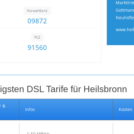
Markttri
Gottmann
Vorwahl(en):
Neuhöfle
09872
www.hei
PLZ
91560
igsten DSL Tarife für Heilsbronn
r &
Infos
Kosten
50 MBit/s