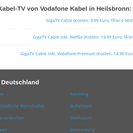
 Kabel-TV von Vodafone Kabel in Heilsbronn:
GigaTV Cable (Kosten: 9,99 Euro, fÃ¼r 6 Mo
GigaTV Cable inkl. Netflix (Kosten: 19,99 Euro, fÃ
GigaTV Cable inkl. Vodafone Premium (Kosten: 14,99 Eur
 Deutschland
en
Reichling
(Südliche Weinstraße)
Buttelstedt
rnerkirchen
Diekholzen
aar)
Wassenberg