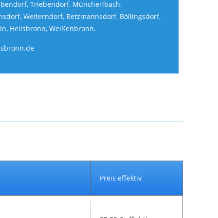
ebendorf, Triebendorf, Müncherlbach,
sdorf, Weiterndorf, Betzmannsdorf, Böllingsdorf,
in, Heilsbronn, Weißenbronn.
lsbronn.de
Preis effektiv