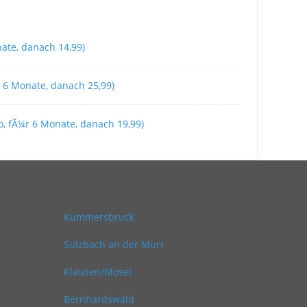
nate, danach 14,99)
¼r 6 Monate, danach 25,99)
o, fÃ¼r 6 Monate, danach 19,99)
Kümmersbruck
Sulzbach an der Murr
Klausen/Mosel
Bernhardswald