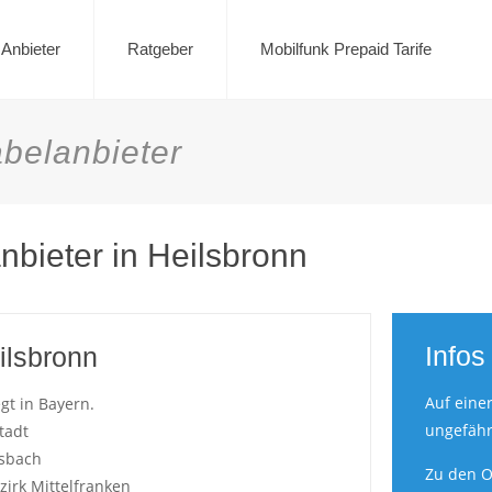
Anbieter
Ratgeber
Mobilfunk Prepaid Tarife
belanbieter
anbieter in Heilsbronn
Infos
ilsbronn
Auf eine
egt in Bayern.
ungefähr
tadt
nsbach
Zu den O
irk Mittelfranken