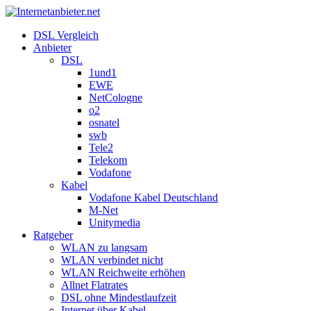
DSL Vergleich
Anbieter
DSL
1und1
EWE
NetCologne
o2
osnatel
swb
Tele2
Telekom
Vodafone
Kabel
Vodafone Kabel Deutschland
M-Net
Unitymedia
Ratgeber
WLAN zu langsam
WLAN verbindet nicht
WLAN Reichweite erhöhen
Allnet Flatrates
DSL ohne Mindestlaufzeit
Internet über Kabel