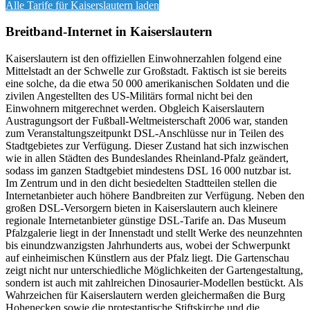
Alle Tarife für
Kaiserslautern
laden
Breitband-Internet in Kaiserslautern
Kaiserslautern ist den offiziellen Einwohnerzahlen folgend eine
Mittelstadt an der Schwelle zur Großstadt. Faktisch ist sie bereits
eine solche, da die etwa 50 000 amerikanischen Soldaten und die
zivilen Angestellten des US-Militärs formal nicht bei den
Einwohnern mitgerechnet werden. Obgleich Kaiserslautern
Austragungsort der Fußball-Weltmeisterschaft 2006 war, standen
zum Veranstaltungszeitpunkt DSL-Anschlüsse nur in Teilen des
Stadtgebietes zur Verfügung. Dieser Zustand hat sich inzwischen
wie in allen Städten des Bundeslandes Rheinland-Pfalz geändert,
sodass im ganzen Stadtgebiet mindestens DSL 16 000 nutzbar ist.
Im Zentrum und in den dicht besiedelten Stadtteilen stellen die
Internetanbieter auch höhere Bandbreiten zur Verfügung. Neben den
großen DSL-Versorgern bieten in Kaiserslautern auch kleinere
regionale Internetanbieter günstige DSL-Tarife an. Das Museum
Pfalzgalerie liegt in der Innenstadt und stellt Werke des neunzehnten
bis einundzwanzigsten Jahrhunderts aus, wobei der Schwerpunkt
auf einheimischen Künstlern aus der Pfalz liegt. Die Gartenschau
zeigt nicht nur unterschiedliche Möglichkeiten der Gartengestaltung,
sondern ist auch mit zahlreichen Dinosaurier-Modellen bestückt. Als
Wahrzeichen für Kaiserslautern werden gleichermaßen die Burg
Hohenecken sowie die protestantische Stiftskirche und die