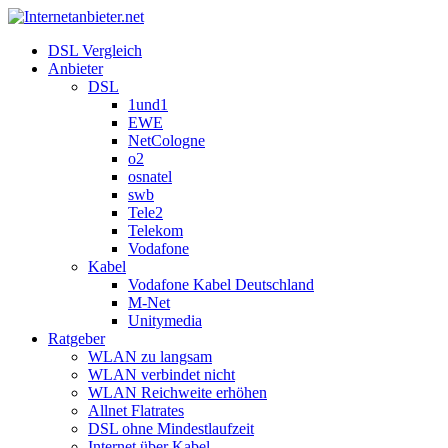
DSL Vergleich
Anbieter
DSL
1und1
EWE
NetCologne
o2
osnatel
swb
Tele2
Telekom
Vodafone
Kabel
Vodafone Kabel Deutschland
M-Net
Unitymedia
Ratgeber
WLAN zu langsam
WLAN verbindet nicht
WLAN Reichweite erhöhen
Allnet Flatrates
DSL ohne Mindestlaufzeit
Internet über Kabel