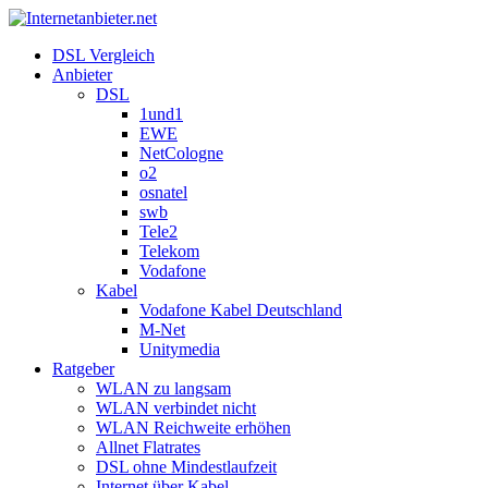
DSL Vergleich
Anbieter
DSL
1und1
EWE
NetCologne
o2
osnatel
swb
Tele2
Telekom
Vodafone
Kabel
Vodafone Kabel Deutschland
M-Net
Unitymedia
Ratgeber
WLAN zu langsam
WLAN verbindet nicht
WLAN Reichweite erhöhen
Allnet Flatrates
DSL ohne Mindestlaufzeit
Internet über Kabel