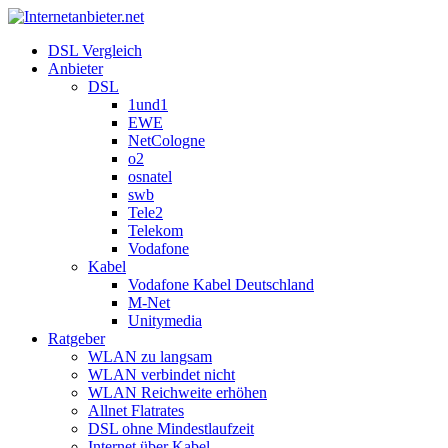
DSL Vergleich
Anbieter
DSL
1und1
EWE
NetCologne
o2
osnatel
swb
Tele2
Telekom
Vodafone
Kabel
Vodafone Kabel Deutschland
M-Net
Unitymedia
Ratgeber
WLAN zu langsam
WLAN verbindet nicht
WLAN Reichweite erhöhen
Allnet Flatrates
DSL ohne Mindestlaufzeit
Internet über Kabel