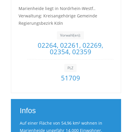
Marienheide liegt in Nordrhein-Westf..
Verwaltung: Kreisangehörige Gemeinde
Regierungsbezirk Köln
Vorwahl(en):
02264, 02261, 02269,
02354, 02359
PLZ
51709
Infos
Auf einer Fläche von 54,96 km² wohnen in
Marienheide ungefähr 14.000 Einwohner.