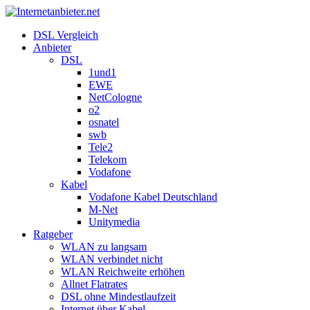
DSL Vergleich
Anbieter
DSL
1und1
EWE
NetCologne
o2
osnatel
swb
Tele2
Telekom
Vodafone
Kabel
Vodafone Kabel Deutschland
M-Net
Unitymedia
Ratgeber
WLAN zu langsam
WLAN verbindet nicht
WLAN Reichweite erhöhen
Allnet Flatrates
DSL ohne Mindestlaufzeit
Internet über Kabel