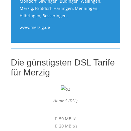
Mondorf, Silwingen, Büdingen, Wellingen,
Merzig, Brotdorf, Harlingen, Menningen,
Hilbringen, Besseringen.
www.merzig.de
Die günstigsten DSL Tarife
für Merzig
Home S (DSL)
50 MBit/s
20 MBit/s