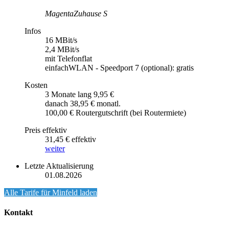
MagentaZuhause S
Infos
16 MBit/s
2,4 MBit/s
mit Telefonflat
einfachWLAN - Speedport 7 (optional): gratis
Kosten
3 Monate lang 9,95 €
danach 38,95 € monatl.
100,00 € Routergutschrift (bei Routermiete)
Preis effektiv
31,45 € effektiv
weiter
Letzte Aktualisierung
01.08.2026
Alle Tarife für
Minfeld
laden
Kontakt