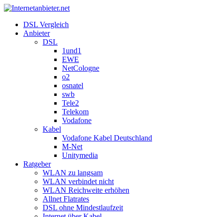
DSL Vergleich
Anbieter
DSL
1und1
EWE
NetCologne
o2
osnatel
swb
Tele2
Telekom
Vodafone
Kabel
Vodafone Kabel Deutschland
M-Net
Unitymedia
Ratgeber
WLAN zu langsam
WLAN verbindet nicht
WLAN Reichweite erhöhen
Allnet Flatrates
DSL ohne Mindestlaufzeit
Internet über Kabel