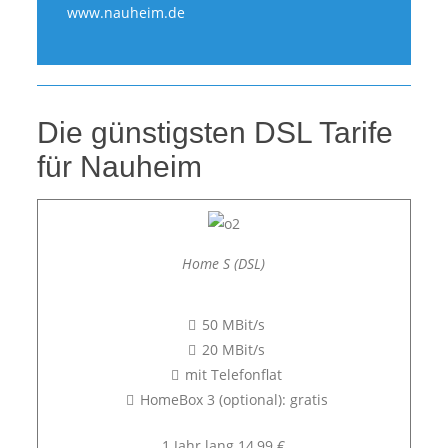
www.nauheim.de
Die günstigsten DSL Tarife
für Nauheim
Home S (DSL)
50 MBit/s
20 MBit/s
mit Telefonflat
HomeBox 3 (optional): gratis
1 Jahr lang 14,99 €