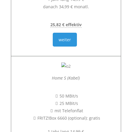
danach 34,99 € monatl.
25,82 € effektiv
weiter
Home S (Kabel)
50 MBit/s
25 MBit/s
mit Telefonflat
FRITZ!Box 6660 (optional): gratis
1 Jahr lang 14,99 €