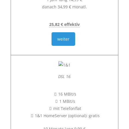
danach 34,99 € monatl.
25,82 € effektiv
weiter
DSL 16
16 MBit/s
1 MBit/s
mit Telefonflat
1&1 HomeServer (optional): gratis
10 Monate lang 9,99 €