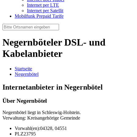
Internet per LTE
Internet per Satellit
Mobilfunk Prepaid Tarife
Negernböteler DSL- und
Kabelanbieter
Startseite
Negernbötel
Internetanbieter in Negernbötel
Über Negernbötel
Negernbötel liegt in Schleswig-Holstein.
Verwaltung: Kreisangehörige Gemeinde
Vorwahl(en):
04328, 04551
PLZ
23795