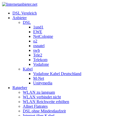
DSL Vergleich
Anbieter
DSL
1und1
EWE
NetCologne
o2
osnatel
swb
Tele2
Telekom
Vodafone
Kabel
Vodafone Kabel Deutschland
M-Net
Unitymedia
Ratgeber
WLAN zu langsam
WLAN verbindet nicht
WLAN Reichweite erhöhen
Allnet Flatrates
DSL ohne Mindestlaufzeit
Internet über Kabel