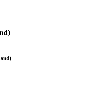
nd)
land)