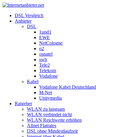
DSL Vergleich
Anbieter
DSL
1und1
EWE
NetCologne
o2
osnatel
swb
Tele2
Telekom
Vodafone
Kabel
Vodafone Kabel Deutschland
M-Net
Unitymedia
Ratgeber
WLAN zu langsam
WLAN verbindet nicht
WLAN Reichweite erhöhen
Allnet Flatrates
DSL ohne Mindestlaufzeit
Internet über Kabel