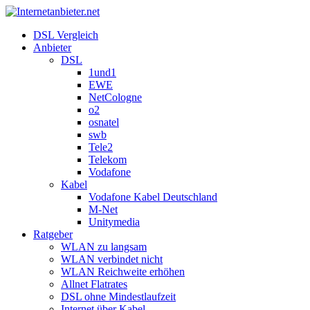
DSL Vergleich
Anbieter
DSL
1und1
EWE
NetCologne
o2
osnatel
swb
Tele2
Telekom
Vodafone
Kabel
Vodafone Kabel Deutschland
M-Net
Unitymedia
Ratgeber
WLAN zu langsam
WLAN verbindet nicht
WLAN Reichweite erhöhen
Allnet Flatrates
DSL ohne Mindestlaufzeit
Internet über Kabel