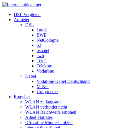
DSL Vergleich
Anbieter
DSL
1und1
EWE
NetCologne
o2
osnatel
swb
Tele2
Telekom
Vodafone
Kabel
Vodafone Kabel Deutschland
M-Net
Unitymedia
Ratgeber
WLAN zu langsam
WLAN verbindet nicht
WLAN Reichweite erhöhen
Allnet Flatrates
DSL ohne Mindestlaufzeit
Internet über Kabel