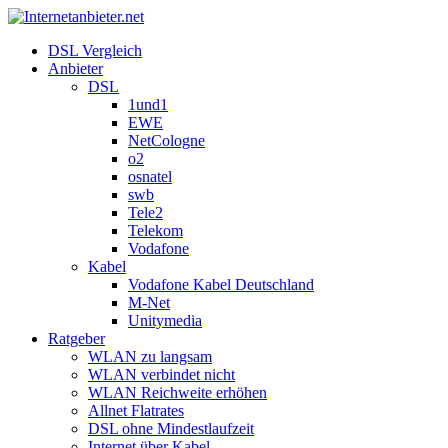
DSL Vergleich
Anbieter
DSL
1und1
EWE
NetCologne
o2
osnatel
swb
Tele2
Telekom
Vodafone
Kabel
Vodafone Kabel Deutschland
M-Net
Unitymedia
Ratgeber
WLAN zu langsam
WLAN verbindet nicht
WLAN Reichweite erhöhen
Allnet Flatrates
DSL ohne Mindestlaufzeit
Internet über Kabel