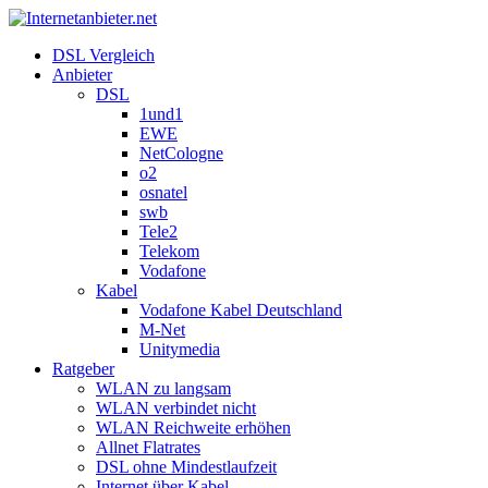
DSL Vergleich
Anbieter
DSL
1und1
EWE
NetCologne
o2
osnatel
swb
Tele2
Telekom
Vodafone
Kabel
Vodafone Kabel Deutschland
M-Net
Unitymedia
Ratgeber
WLAN zu langsam
WLAN verbindet nicht
WLAN Reichweite erhöhen
Allnet Flatrates
DSL ohne Mindestlaufzeit
Internet über Kabel