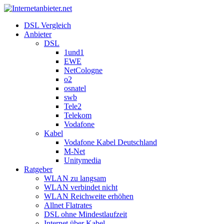
DSL Vergleich
Anbieter
DSL
1und1
EWE
NetCologne
o2
osnatel
swb
Tele2
Telekom
Vodafone
Kabel
Vodafone Kabel Deutschland
M-Net
Unitymedia
Ratgeber
WLAN zu langsam
WLAN verbindet nicht
WLAN Reichweite erhöhen
Allnet Flatrates
DSL ohne Mindestlaufzeit
Internet über Kabel