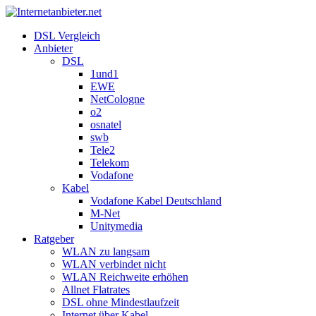
DSL Vergleich
Anbieter
DSL
1und1
EWE
NetCologne
o2
osnatel
swb
Tele2
Telekom
Vodafone
Kabel
Vodafone Kabel Deutschland
M-Net
Unitymedia
Ratgeber
WLAN zu langsam
WLAN verbindet nicht
WLAN Reichweite erhöhen
Allnet Flatrates
DSL ohne Mindestlaufzeit
Internet über Kabel