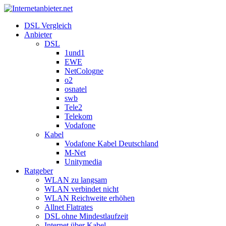
DSL Vergleich
Anbieter
DSL
1und1
EWE
NetCologne
o2
osnatel
swb
Tele2
Telekom
Vodafone
Kabel
Vodafone Kabel Deutschland
M-Net
Unitymedia
Ratgeber
WLAN zu langsam
WLAN verbindet nicht
WLAN Reichweite erhöhen
Allnet Flatrates
DSL ohne Mindestlaufzeit
Internet über Kabel