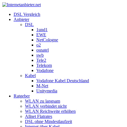
DSL Vergleich
Anbieter
DSL
1und1
EWE
NetCologne
o2
osnatel
swb
Tele2
Telekom
Vodafone
Kabel
Vodafone Kabel Deutschland
M-Net
Unitymedia
Ratgeber
WLAN zu langsam
WLAN verbindet nicht
WLAN Reichweite erhöhen
Allnet Flatrates
DSL ohne Mindestlaufzeit
Internet über Kabel