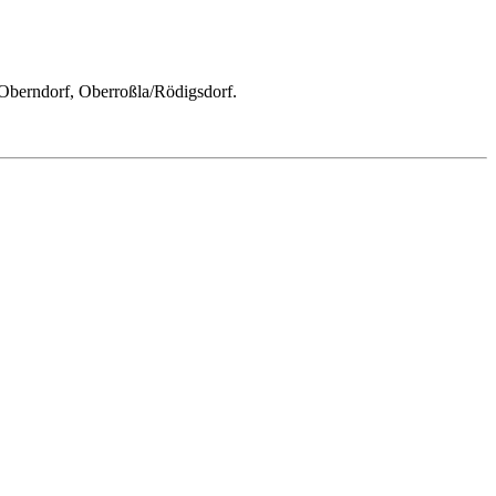
 Oberndorf, Oberroßla/Rödigsdorf.