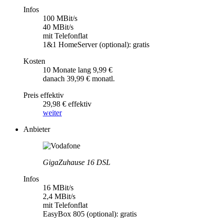
Infos
100 MBit/s
40 MBit/s
mit Telefonflat
1&1 HomeServer (optional): gratis
Kosten
10 Monate lang 9,99 €
danach 39,99 € monatl.
Preis effektiv
29,98 € effektiv
weiter
Anbieter
GigaZuhause 16 DSL
Infos
16 MBit/s
2,4 MBit/s
mit Telefonflat
EasyBox 805 (optional): gratis