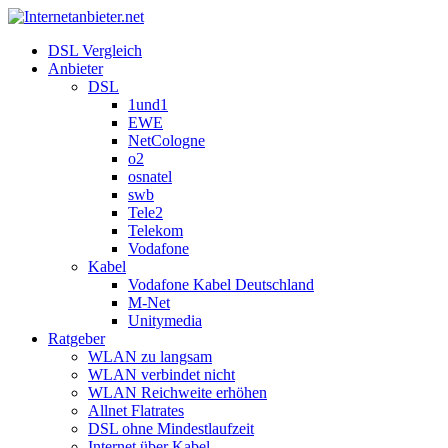
DSL Vergleich
Anbieter
DSL
1und1
EWE
NetCologne
o2
osnatel
swb
Tele2
Telekom
Vodafone
Kabel
Vodafone Kabel Deutschland
M-Net
Unitymedia
Ratgeber
WLAN zu langsam
WLAN verbindet nicht
WLAN Reichweite erhöhen
Allnet Flatrates
DSL ohne Mindestlaufzeit
Internet über Kabel