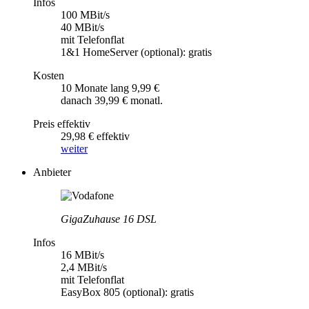
Infos
100 MBit/s
40 MBit/s
mit Telefonflat
1&1 HomeServer (optional): gratis
Kosten
10 Monate lang 9,99 €
danach 39,99 € monatl.
Preis effektiv
29,98 € effektiv
weiter
Anbieter
GigaZuhause 16 DSL
Infos
16 MBit/s
2,4 MBit/s
mit Telefonflat
EasyBox 805 (optional): gratis