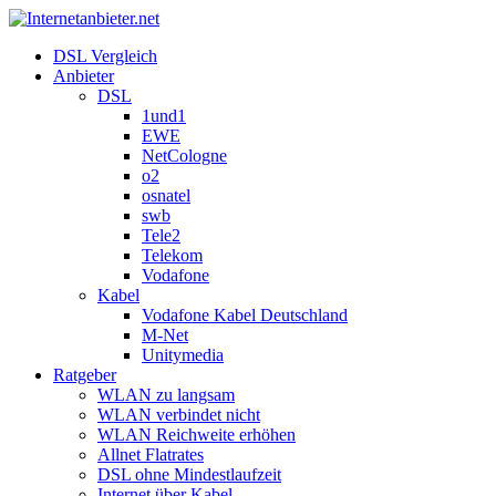
DSL Vergleich
Anbieter
DSL
1und1
EWE
NetCologne
o2
osnatel
swb
Tele2
Telekom
Vodafone
Kabel
Vodafone Kabel Deutschland
M-Net
Unitymedia
Ratgeber
WLAN zu langsam
WLAN verbindet nicht
WLAN Reichweite erhöhen
Allnet Flatrates
DSL ohne Mindestlaufzeit
Internet über Kabel