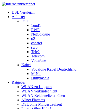
DSL Vergleich
Anbieter
DSL
1und1
EWE
NetCologne
o2
osnatel
swb
Tele2
Telekom
Vodafone
Kabel
Vodafone Kabel Deutschland
M-Net
Unitymedia
Ratgeber
WLAN zu langsam
WLAN verbindet nicht
WLAN Reichweite erhöhen
Allnet Flatrates
DSL ohne Mindestlaufzeit
Internet über Kabel