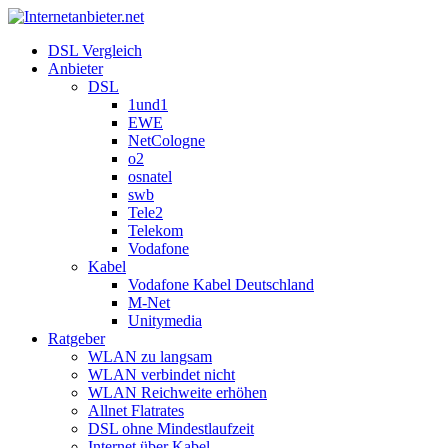
DSL Vergleich
Anbieter
DSL
1und1
EWE
NetCologne
o2
osnatel
swb
Tele2
Telekom
Vodafone
Kabel
Vodafone Kabel Deutschland
M-Net
Unitymedia
Ratgeber
WLAN zu langsam
WLAN verbindet nicht
WLAN Reichweite erhöhen
Allnet Flatrates
DSL ohne Mindestlaufzeit
Internet über Kabel