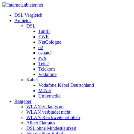
DSL Vergleich
Anbieter
DSL
1und1
EWE
NetCologne
o2
osnatel
swb
Tele2
Telekom
Vodafone
Kabel
Vodafone Kabel Deutschland
M-Net
Unitymedia
Ratgeber
WLAN zu langsam
WLAN verbindet nicht
WLAN Reichweite erhöhen
Allnet Flatrates
DSL ohne Mindestlaufzeit
Internet über Kabel