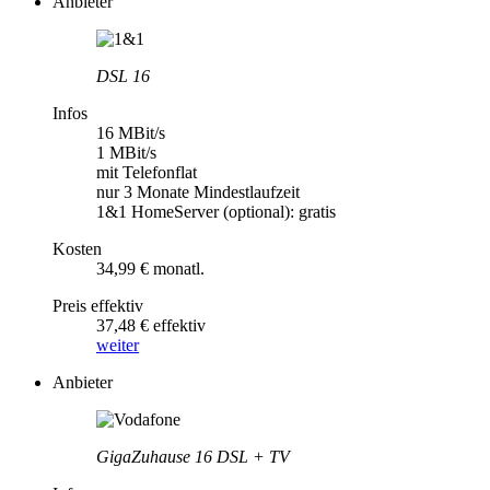
Anbieter
DSL 16
Infos
16 MBit/s
1 MBit/s
mit Telefonflat
nur 3 Monate Mindestlaufzeit
1&1 HomeServer (optional): gratis
Kosten
34,99 € monatl.
Preis effektiv
37,48 € effektiv
weiter
Anbieter
GigaZuhause 16 DSL + TV