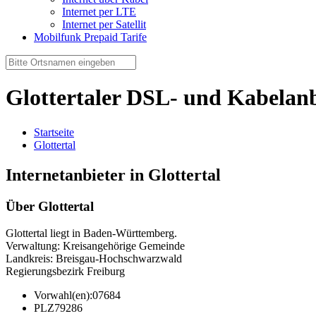
Internet per LTE
Internet per Satellit
Mobilfunk Prepaid Tarife
Glottertaler DSL- und Kabelanb
Startseite
Glottertal
Internetanbieter in Glottertal
Über Glottertal
Glottertal liegt in Baden-Württemberg.
Verwaltung: Kreisangehörige Gemeinde
Landkreis: Breisgau-Hochschwarzwald
Regierungsbezirk Freiburg
Vorwahl(en):
07684
PLZ
79286