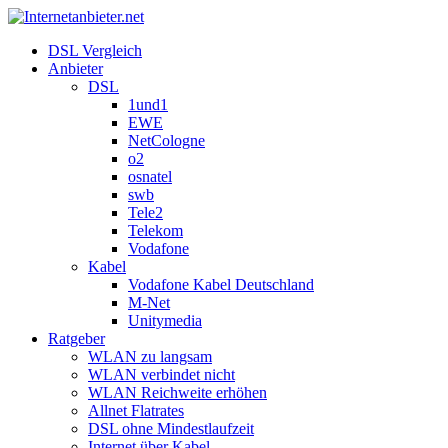
DSL Vergleich
Anbieter
DSL
1und1
EWE
NetCologne
o2
osnatel
swb
Tele2
Telekom
Vodafone
Kabel
Vodafone Kabel Deutschland
M-Net
Unitymedia
Ratgeber
WLAN zu langsam
WLAN verbindet nicht
WLAN Reichweite erhöhen
Allnet Flatrates
DSL ohne Mindestlaufzeit
Internet über Kabel