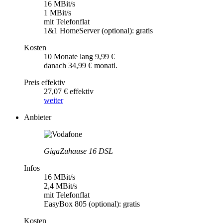
16 MBit/s
1 MBit/s
mit Telefonflat
1&1 HomeServer (optional): gratis
Kosten
10 Monate lang 9,99 €
danach 34,99 € monatl.
Preis effektiv
27,07 € effektiv
weiter
Anbieter
GigaZuhause 16 DSL
Infos
16 MBit/s
2,4 MBit/s
mit Telefonflat
EasyBox 805 (optional): gratis
Kosten