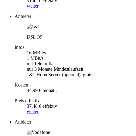
31,45 € effektiv
weiter
Anbieter
DSL 16
Infos
16 MBit/s
1 MBit/s
mit Telefonflat
nur 3 Monate Mindestlaufzeit
1&1 HomeServer (optional): gratis
Kosten
34,99 € monatl.
Preis effektiv
37,48 € effektiv
weiter
Anbieter