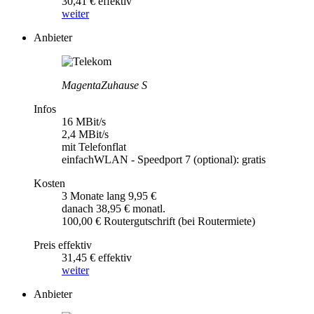
30,41 € effektiv
weiter
Anbieter
MagentaZuhause S
Infos
16 MBit/s
2,4 MBit/s
mit Telefonflat
einfachWLAN - Speedport 7 (optional): gratis
Kosten
3 Monate lang 9,95 €
danach 38,95 € monatl.
100,00 € Routergutschrift (bei Routermiete)
Preis effektiv
31,45 € effektiv
weiter
Anbieter