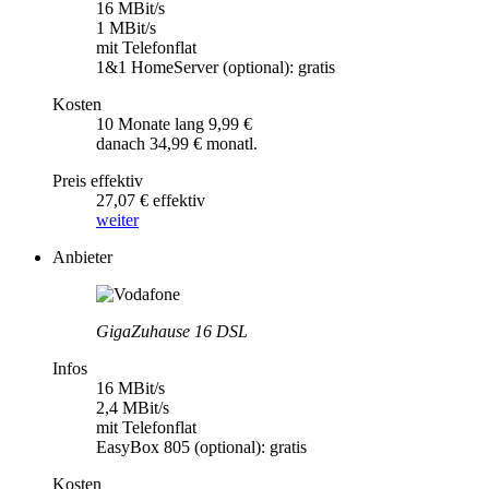
16 MBit/s
1 MBit/s
mit Telefonflat
1&1 HomeServer (optional): gratis
Kosten
10 Monate lang 9,99 €
danach 34,99 € monatl.
Preis effektiv
27,07 € effektiv
weiter
Anbieter
GigaZuhause 16 DSL
Infos
16 MBit/s
2,4 MBit/s
mit Telefonflat
EasyBox 805 (optional): gratis
Kosten