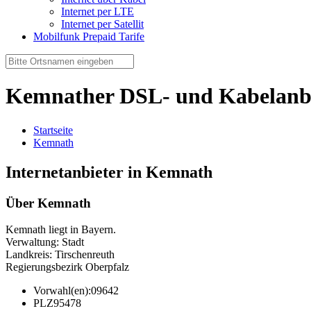
Internet per LTE
Internet per Satellit
Mobilfunk Prepaid Tarife
Kemnather DSL- und Kabelanb
Startseite
Kemnath
Internetanbieter in Kemnath
Über Kemnath
Kemnath liegt in Bayern.
Verwaltung: Stadt
Landkreis: Tirschenreuth
Regierungsbezirk Oberpfalz
Vorwahl(en):
09642
PLZ
95478