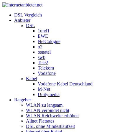
DSL Vergleich
Anbieter
DSL
1und1
EWE
NetCologne
o2
osnatel
swb
Tele2
Telekom
Vodafone
Kabel
Vodafone Kabel Deutschland
M-Net
Unitymedia
Ratgeber
WLAN zu langsam
WLAN verbindet nicht
WLAN Reichweite erhöhen
Allnet Flatrates
DSL ohne Mindestlaufzeit
Internet über Kabel