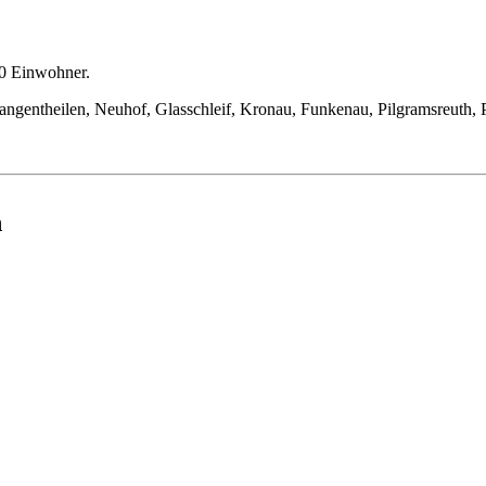
00 Einwohner.
Langentheilen, Neuhof, Glasschleif, Kronau, Funkenau, Pilgramsreuth, 
h