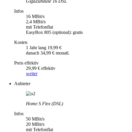
GigaZuhause 16 DSL
Infos
16 MBit/s
2,4 MBit/s
mit Telefonflat
EasyBox 805 (optional): gratis
Kosten
1 Jahr lang 19,99 €
danach 34,99 € monatl.
Preis effektiv
29,99 € effektiv
weiter
Anbieter
Home S Flex (DSL)
Infos
50 MBit/s
20 MBit/s
mit Telefonflat