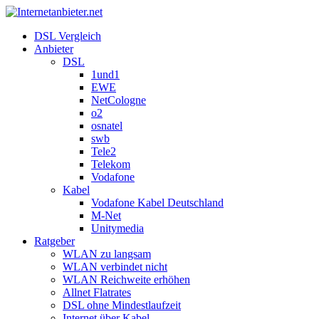
DSL Vergleich
Anbieter
DSL
1und1
EWE
NetCologne
o2
osnatel
swb
Tele2
Telekom
Vodafone
Kabel
Vodafone Kabel Deutschland
M-Net
Unitymedia
Ratgeber
WLAN zu langsam
WLAN verbindet nicht
WLAN Reichweite erhöhen
Allnet Flatrates
DSL ohne Mindestlaufzeit
Internet über Kabel