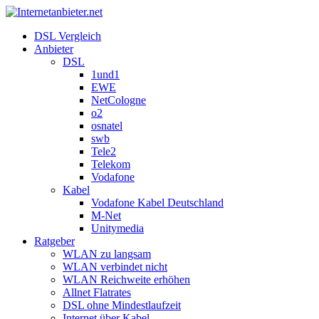
DSL Vergleich
Anbieter
DSL
1und1
EWE
NetCologne
o2
osnatel
swb
Tele2
Telekom
Vodafone
Kabel
Vodafone Kabel Deutschland
M-Net
Unitymedia
Ratgeber
WLAN zu langsam
WLAN verbindet nicht
WLAN Reichweite erhöhen
Allnet Flatrates
DSL ohne Mindestlaufzeit
Internet über Kabel