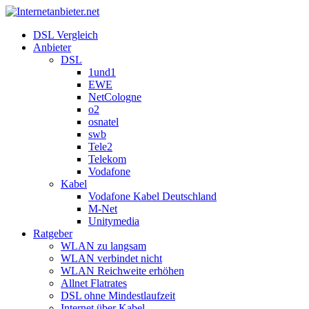
DSL Vergleich
Anbieter
DSL
1und1
EWE
NetCologne
o2
osnatel
swb
Tele2
Telekom
Vodafone
Kabel
Vodafone Kabel Deutschland
M-Net
Unitymedia
Ratgeber
WLAN zu langsam
WLAN verbindet nicht
WLAN Reichweite erhöhen
Allnet Flatrates
DSL ohne Mindestlaufzeit
Internet über Kabel