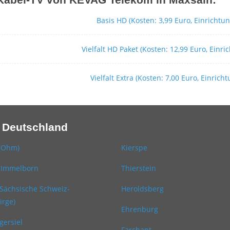
Basis HD (Kosten: 3,99 Euro, Einrichtun
Vielfalt HD Paket (Kosten: 12,99 Euro, Einri
Vielfalt Extra (Kosten: 7,00 Euro, Einrich
 Deutschland
(Ohm)
Kierspe
-Immelborn
Thierstein
Sächsische Schweiz-
Heroldsberg
irge)
Ehrenburg
gersiel
Farchant