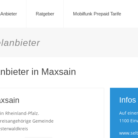
Anbieter
Ratgeber
Mobilfunk Prepaid Tarife
lanbieter
anbieter in Maxsain
Infos
xsain
Auf eine
 in Rheinland-Pfalz.
1100 Ein
Kreisangehörige Gemeinde
sterwaldkreis
www.sel