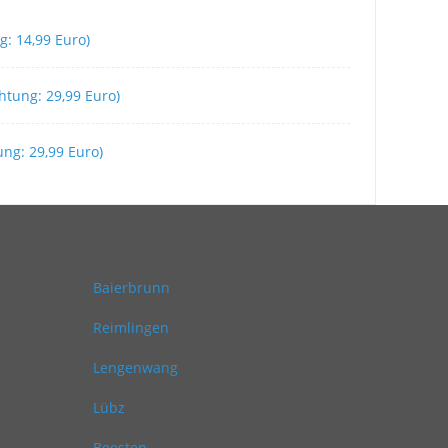
g: 14,99 Euro)
chtung: 29,99 Euro)
tung: 29,99 Euro)
Baierbrunn
Reimlingen
Lengenwang
Lübz
Beesten