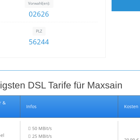
Vorwahl(en):
02626
PLZ
56244
igsten DSL Tarife für Maxsain
r &
Infos
Kosten
50 MBit/s
25 MBit/s
29,99 €