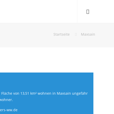
Startseite
Maxsain
r Fläche von 13,51 km² wohnen in Maxsain ungefähr
wohner.
ters-ww.de