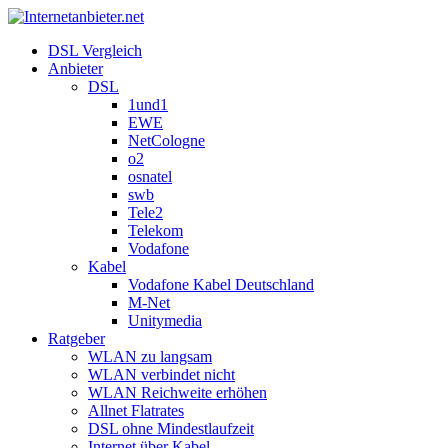
DSL Vergleich
Anbieter
DSL
1und1
EWE
NetCologne
o2
osnatel
swb
Tele2
Telekom
Vodafone
Kabel
Vodafone Kabel Deutschland
M-Net
Unitymedia
Ratgeber
WLAN zu langsam
WLAN verbindet nicht
WLAN Reichweite erhöhen
Allnet Flatrates
DSL ohne Mindestlaufzeit
Internet über Kabel